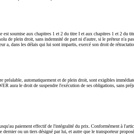
e est soumise aux chapitres 1 et 2 du titre I et aux chapitres 1 et 2 du 
u de plein droit, sans indemnité de part ni d'autre, si le préteur n'a pas,
ur a, dans les délais qui lui sont impartis, exercé son droit de rétractati
e préalable, automatiquement et de plein droit, sont exigibles immédiate
ra le droit de suspendre l'exécution de ses obligations, sans préjudic
au paiement effectif de l'intégralité du prix. Conformément à l'artic
dernier ou un tiers désigné par lui, et autre que le transporteur propos