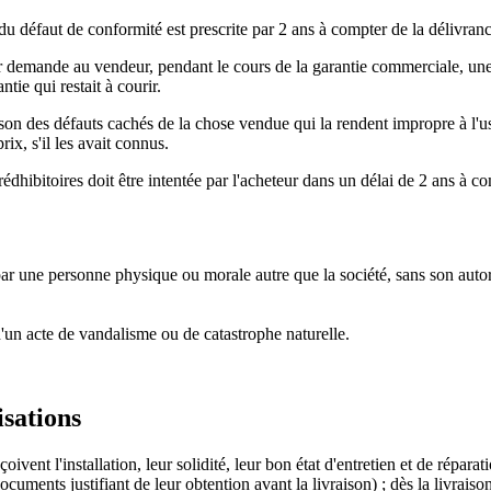
du défaut de conformité est prescrite par 2 ans à compter de la délivran
demande au vendeur, pendant le cours de la garantie commerciale, une r
tie qui restait à courir.
son des défauts cachés de la chose vendue qui la rendent impropre à l'u
ix, s'il les avait connus.
rédhibitoires doit être intentée par l'acheteur dans un délai de 2 ans à c
ar une personne physique ou morale autre que la société, sans son autor
'un acte de vandalisme ou de catastrophe naturelle.
isations
ivent l'installation, leur solidité, leur bon état d'entretien et de réparat
ocuments justifiant de leur obtention avant la livraison) ; dès la livrais