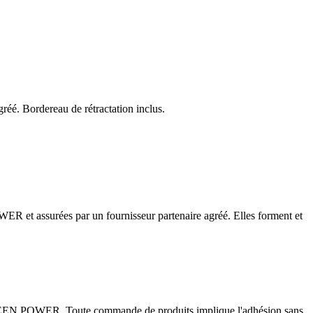
éé. Bordereau de rétractation inclus.
WER et assurées par un fournisseur partenaire agréé. Elles forment et
r GREEN POWER. Toute commande de produits implique l'adhésion sans