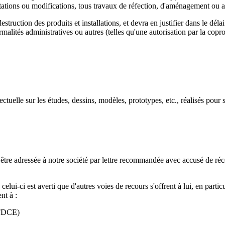
 adaptations ou modifications, tous travaux de réfection, d'aménagement ou a
 destruction des produits et installations, et devra en justifier dans le 
malités administratives ou autres (telles qu'une autorisation par la coprop
uelle sur les études, dessins, modèles, prototypes, etc., réalisés pour 
 être adressée à notre société par lettre recommandée avec accusé de réce
lui-ci est averti que d'autres voies de recours s'offrent à lui, en particu
nt à :
AFDCE)