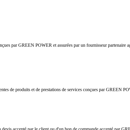
s conçues par GREEN POWER et assurées par un fournisseur partenaire agr
 ventes de produits et de prestations de services conçues par GREEN PO
d'un devis accepté par le client ou d'un bon de commande accepté pa