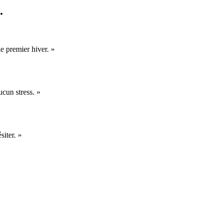
.
le premier hiver.
»
cun stress.
»
siter.
»