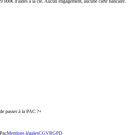
'à 9 000€ d'aides à la clé. Aucun engagement, aucune carte bancaire.
p de passer à la PAC ?
+
Pac
Mentions légales
CGV
RGPD