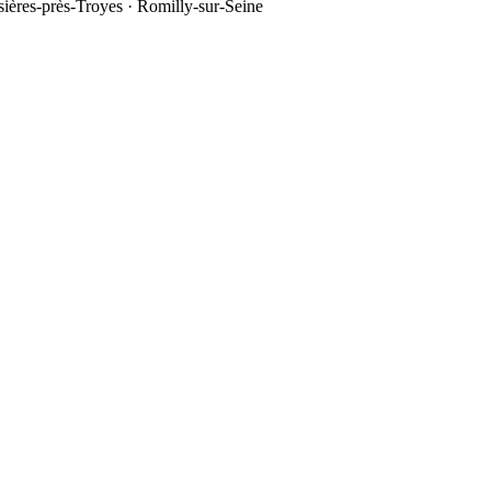
sières-près-Troyes · Romilly-sur-Seine