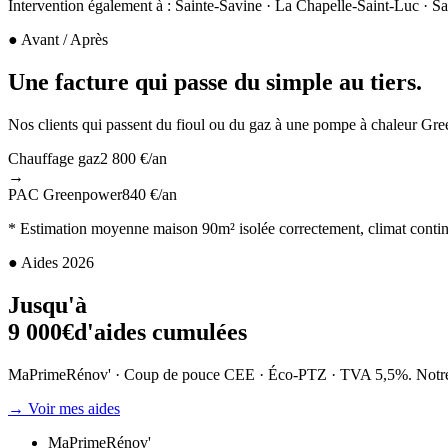
Intervention également à :
Sainte-Savine · La Chapelle-Saint-Luc · Sai
● Avant / Après
Une facture qui passe du simple
au tiers
.
Nos clients qui passent du fioul ou du gaz à une pompe à chaleur Gr
Chauffage gaz
2 800 €/an
→
PAC Greenpower
840 €/an
* Estimation moyenne maison 90m² isolée correctement, climat contine
● Aides 2026
Jusqu'à
9 000€
d'aides cumulées
MaPrimeRénov' · Coup de pouce CEE · Éco-PTZ · TVA 5,5%. Notre éq
→ Voir mes aides
MaPrimeRénov'