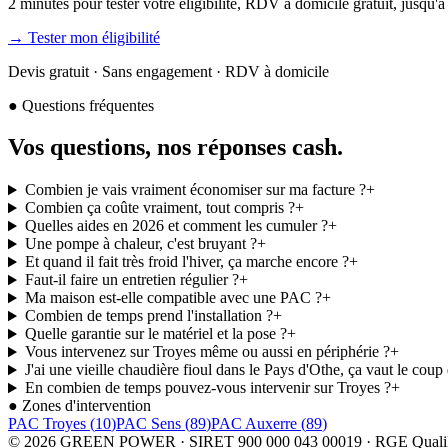
2 minutes pour tester votre éligibilité, RDV à domicile gratuit, jusqu
→ Tester mon éligibilité
Devis gratuit · Sans engagement · RDV à domicile
● Questions fréquentes
Vos questions,
nos réponses cash
.
Combien je vais vraiment économiser sur ma facture ?
+
Combien ça coûte vraiment, tout compris ?
+
Quelles aides en 2026 et comment les cumuler ?
+
Une pompe à chaleur, c'est bruyant ?
+
Et quand il fait très froid l'hiver, ça marche encore ?
+
Faut-il faire un entretien régulier ?
+
Ma maison est-elle compatible avec une PAC ?
+
Combien de temps prend l'installation ?
+
Quelle garantie sur le matériel et la pose ?
+
Vous intervenez sur Troyes même ou aussi en périphérie ?
+
J'ai une vieille chaudière fioul dans le Pays d'Othe, ça vaut le cou
En combien de temps pouvez-vous intervenir sur Troyes ?
+
● Zones d'intervention
PAC
Troyes
(
10
)
PAC
Sens
(
89
)
PAC
Auxerre
(
89
)
©
2026
GREEN POWER · SIRET 900 000 043 00019 · RGE Quali