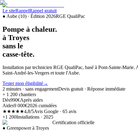
Le site
Rappel
Rappel gratuit
●
Aube
(
10
) · Édition 2026
RGE QualiPac
Pompe à chaleur
.
à Troyes
sans le
casse-tête
.
Installation par technicien RGE QualiPac, basé à Pont-Sainte-Marie
Saint-André-les-Vergers et toute l'Aube.
Tester mon éligibilité
→
2 minutes · sans engagement
Devis gratuit · Réponse immédiate
+ 1 200 chantiers
Dès
990€
Après aides
Aides
9 000€
2026 cumulées
★★★★★
4,8/5
Avis Google · 65 avis
+1 200
Installations · 2025
Certification officielle
● Greenpower
à Troyes