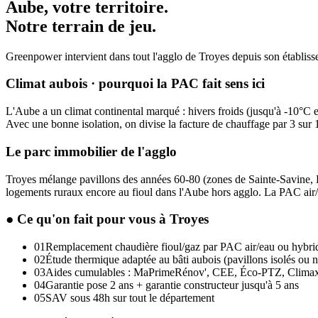
Aube
, votre territoire.
Notre terrain de jeu.
Greenpower intervient dans tout l'agglo de Troyes depuis son établissem
Climat aubois · pourquoi la PAC fait sens ici
L'Aube a un climat continental marqué : hivers froids (jusqu'à -10°C e
Avec une bonne isolation, on divise la facture de chauffage par 3 sur 
Le parc immobilier de l'agglo
Troyes mélange pavillons des années 60-80 (zones de Sainte-Savine, La
logements ruraux encore au fioul dans l'Aube hors agglo. La PAC air/e
● Ce qu'on fait pour vous
à Troyes
01
Remplacement chaudière fioul/gaz par PAC air/eau ou hybri
02
Étude thermique adaptée au bâti aubois (pavillons isolés ou 
03
Aides cumulables : MaPrimeRénov', CEE, Éco-PTZ, Clima
04
Garantie pose 2 ans + garantie constructeur jusqu'à 5 ans
05
SAV sous 48h sur tout le département