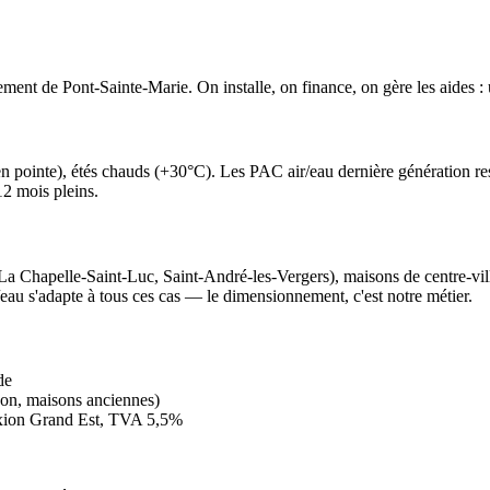
ent de Pont-Sainte-Marie. On installe, on finance, on gère les aides : u
n pointe), étés chauds (+30°C). Les PAC air/eau dernière génération res
12 mois pleins.
 Chapelle-Saint-Luc, Saint-André-les-Vergers), maisons de centre-ville
au s'adapte à tous ces cas — le dimensionnement, c'est notre métier.
de
non, maisons anciennes)
xion Grand Est, TVA 5,5%