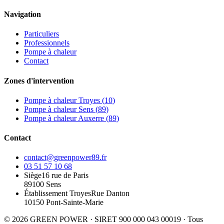
Navigation
Particuliers
Professionnels
Pompe à chaleur
Contact
Zones d'intervention
Pompe à chaleur
Troyes
(
10
)
Pompe à chaleur
Sens
(
89
)
Pompe à chaleur
Auxerre
(
89
)
Contact
contact@greenpower89.fr
03 51 57 10 68
Siège
16 rue de Paris
89100 Sens
Établissement Troyes
Rue Danton
10150 Pont-Sainte-Marie
©
2026
GREEN POWER · SIRET 900 000 043 00019 · Tous