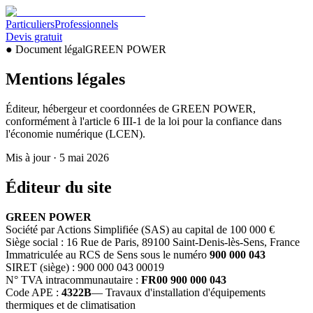
Particuliers
Professionnels
Devis gratuit
●
Document légal
GREEN POWER
Mentions légales
Éditeur, hébergeur et coordonnées de GREEN POWER,
conformément à l'article 6 III-1 de la loi pour la confiance dans
l'économie numérique (LCEN).
Mis à jour ·
5 mai 2026
Éditeur du site
GREEN POWER
Société par Actions Simplifiée (SAS) au capital de 100 000 €
Siège social : 16 Rue de Paris, 89100 Saint-Denis-lès-Sens, France
Immatriculée au RCS de Sens sous le numéro
900 000 043
SIRET (siège) : 900 000 043 00019
N° TVA intracommunautaire :
FR00 900 000 043
Code APE :
4322B
— Travaux d'installation d'équipements
thermiques et de climatisation