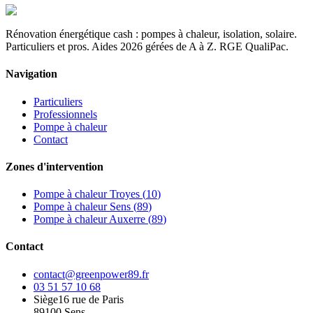
Rénovation énergétique cash : pompes à chaleur, isolation, solaire.
Particuliers et pros. Aides 2026 gérées de A à Z. RGE QualiPac.
Navigation
Particuliers
Professionnels
Pompe à chaleur
Contact
Zones d'intervention
Pompe à chaleur
Troyes
(
10
)
Pompe à chaleur
Sens
(
89
)
Pompe à chaleur
Auxerre
(
89
)
Contact
contact@greenpower89.fr
03 51 57 10 68
Siège
16 rue de Paris
89100 Sens